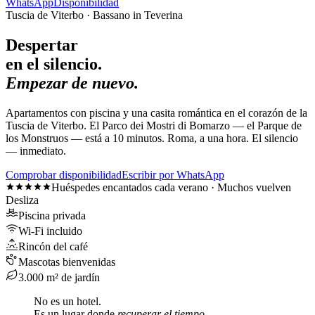
WhatsApp
Disponibilidad
Tuscia de Viterbo · Bassano in Teverina
Despertar
en el silencio.
Empezar de nuevo.
Apartamentos con piscina y una casita romántica en el corazón de la
Tuscia de Viterbo. El Parco dei Mostri di Bomarzo — el Parque de
los Monstruos — está a 10 minutos. Roma, a una hora. El silencio
— inmediato.
Comprobar disponibilidad
Escribir por WhatsApp
Huéspedes encantados cada verano · Muchos vuelven
Desliza
Piscina privada
Wi-Fi incluido
Rincón del café
Mascotas bienvenidas
3.000 m² de jardín
No es un hotel.
Es un lugar donde
recuperar el tiempo.