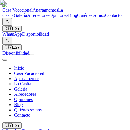
Casa Vacacional
Apartamentos
La
Casita
Galería
Alrededores
Opiniones
Blog
Quiénes somos
Contacto
🇪🇸
ES
▾
WhatsApp
Disponibilidad
🇪🇸
ES
▾
Disponibilidad
Inicio
Casa Vacacional
Apartamentos
La Casita
Galería
Alrededores
Opiniones
Blog
Quiénes somos
Contacto
🇪🇸
ES
▾