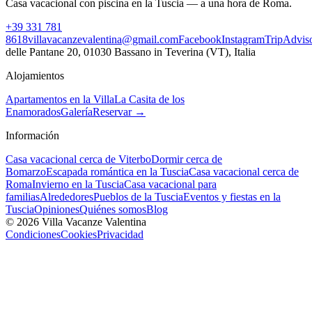
Casa vacacional con piscina en la Tuscia — a una hora de Roma.
+39 331 781
8618
villavacanzevalentina@gmail.com
Facebook
Instagram
TripAdvis
delle Pantane 20, 01030 Bassano in Teverina (VT), Italia
Alojamientos
Apartamentos en la Villa
La Casita de los
Enamorados
Galería
Reservar →
Información
Casa vacacional cerca de Viterbo
Dormir cerca de
Bomarzo
Escapada romántica en la Tuscia
Casa vacacional cerca de
Roma
Invierno en la Tuscia
Casa vacacional para
familias
Alrededores
Pueblos de la Tuscia
Eventos y fiestas en la
Tuscia
Opiniones
Quiénes somos
Blog
©
2026
Villa Vacanze Valentina
Condiciones
Cookies
Privacidad