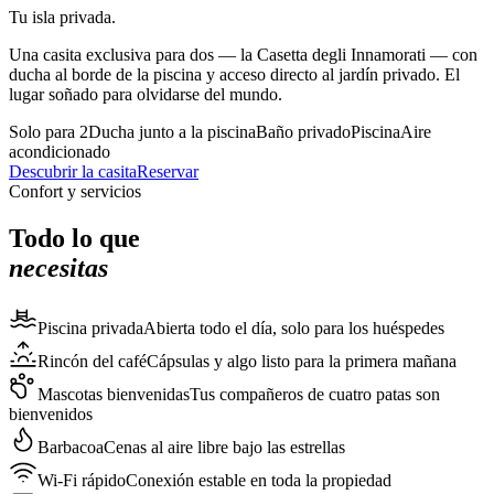
Tu isla privada.
Una casita exclusiva para dos — la Casetta degli Innamorati — con
ducha al borde de la piscina y acceso directo al jardín privado. El
lugar soñado para olvidarse del mundo.
Solo para 2
Ducha junto a la piscina
Baño privado
Piscina
Aire
acondicionado
Descubrir la casita
Reservar
Confort y servicios
Todo lo que
necesitas
Piscina privada
Abierta todo el día, solo para los huéspedes
Rincón del café
Cápsulas y algo listo para la primera mañana
Mascotas bienvenidas
Tus compañeros de cuatro patas son
bienvenidos
Barbacoa
Cenas al aire libre bajo las estrellas
Wi-Fi rápido
Conexión estable en toda la propiedad